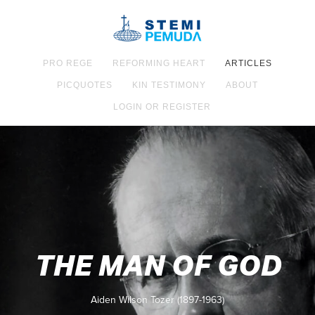
PRO REGE
REFORMING HEART
ARTICLES
PICQUOTES
KIN TESTIMONY
ABOUT
LOGIN OR REGISTER
THE MAN OF GOD
Aiden Wilson Tozer (1897-1963)