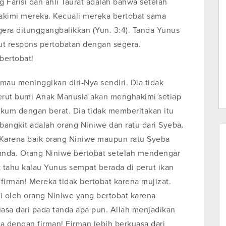
g Farisi dan ahli Taurat adalah bahwa setelah
akimi mereka. Kecuali mereka bertobat sama
gera ditunggangbalikkan (Yun. 3:4). Tanda Yunus
t respons pertobatan dengan segera.
bertobat!
 mau meninggikan diri-Nya sendiri. Dia tidak
perut bumi Anak Manusia akan menghakimi setiap
kum dengan berat. Dia tidak memberitakan itu
angkit adalah orang Niniwe dan ratu dari Syeba.
Karena baik orang Niniwe maupun ratu Syeba
-tanda. Orang Niniwe bertobat setelah mendengar
tahu kalau Yunus sempat berada di perut ikan
 firman! Mereka tidak bertobat karena mujizat.
i oleh orang Niniwe yang bertobat karena
uasa dari pada tanda apa pun. Allah menjadikan
da dengan firman! Firman lebih berkuasa dari