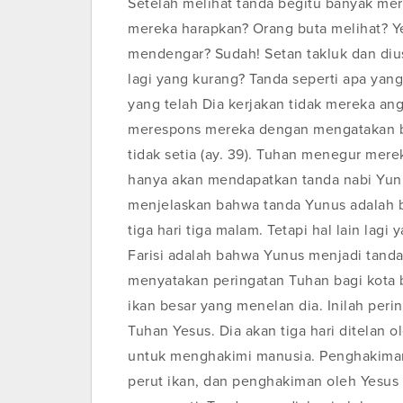
Setelah melihat tanda begitu banyak mer
mereka harapkan? Orang buta melihat? Ye
mendengar? Sudah! Setan takluk dan diu
lagi yang kurang? Tanda seperti apa yan
yang telah Dia kerjakan tidak mereka an
merespons mereka dengan mengatakan b
tidak setia (ay. 39). Tuhan menegur mer
hanya akan mendapatkan tanda nabi Yunu
menjelaskan bahwa tanda Yunus adalah b
tiga hari tiga malam. Tetapi hal lain lagi
Farisi adalah bahwa Yunus menjadi tand
menyatakan peringatan Tuhan bagi kota be
ikan besar yang menelan dia. Inilah peri
Tuhan Yesus. Dia akan tiga hari ditelan o
untuk menghakimi manusia. Penghakiman o
perut ikan, dan penghakiman oleh Yesus t