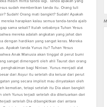
eka masih minta tanda lagi. Tanda apakah yang
sus sudah memberikan tanda itu. Orang tuli
sir? Sudah! Orang mati bangkit? Sudah! Apakah
M
g mereka harapkan kalau semua tanda-tanda ajaib
ggap sama sekali? Itulah sebabnya Tuhan Yesus
ahwa mereka adalah angkatan yang jahat dan
eka dengan hardikan yang sangat keras. Mereka
s. Apakah tanda Yunus itu? Tuhan Yesus
ahwa Anak Manusia akan tinggal di perut bumi
 yang sangat dimengerti oleh ahli Taurat dan orang
a penghakiman bagi Niniwe. Yunus menjadi alat
sar dari Asyur itu setelah dia keluar dari perut
ngatan yang secara implisit mau dinyatakan oleh
leh kematian, tetapi setelah itu Dia akan bangkit
leh Yunus terjadi setelah dia dikeluarkan dari
erjadi setelah Dia dibangkitkan dari antara