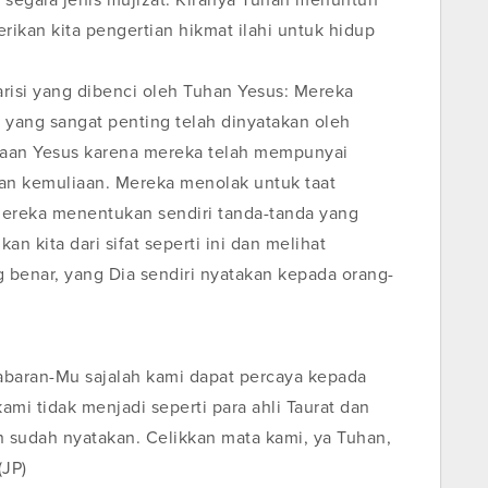
i segala jenis mujizat. Kiranya Tuhan menuntun
rikan kita pengertian hikmat ilahi untuk hidup
Farisi yang dibenci oleh Tuhan Yesus: Mereka
 yang sangat penting telah dinyatakan oleh
iaan Yesus karena mereka telah mempunyai
dan kemuliaan. Mereka menolak untuk taat
ereka menentukan sendiri tanda-tanda yang
n kita dari sifat seperti ini dan melihat
 benar, yang Dia sendiri nyatakan kepada orang-
abaran-Mu sajalah kami dapat percaya kepada
mi tidak menjadi seperti para ahli Taurat dan
n sudah nyatakan. Celikkan mata kami, ya Tuhan,
(JP)