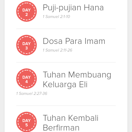
Puji-pujian Hana
DAY
2
1 Samuel 2:1-10
Dosa Para Imam
DAY
3
1 Samuel 2:11-26
Tuhan Membuang
DAY
Keluarga Eli
4
1 Samuel 2:27-36
Tuhan Kembali
DAY
Berfirman
5