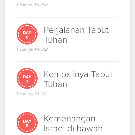
1 Samuel 3:1-4:1a
Perjalanan Tabut
DAY
Tuhan
6
1 Samuel 4:1-5:12
Kembalinya Tabut
DAY
Tuhan
7
1 Samuel 6:1-7:3
Kemenangan
DAY
Israel di bawah
8