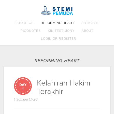
PRO REGE
REFORMING HEART
ARTICLES
PICQUOTES
KIN TESTIMONY
ABOUT
LOGIN OR REGISTER
REFORMING HEART
Kelahiran Hakim
DAY
1
Terakhir
1 Samuel 1:1-28