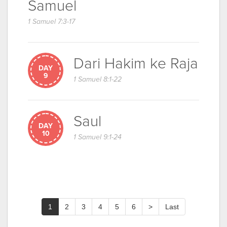
Samuel
1 Samuel 7:3-17
Dari Hakim ke Raja
DAY
9
1 Samuel 8:1-22
Saul
DAY
10
1 Samuel 9:1-24
1
2
3
4
5
6
>
Last