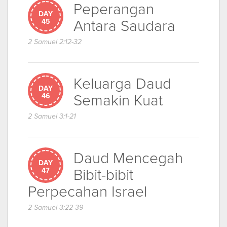
Peperangan
DAY
Antara Saudara
45
2 Samuel 2:12-32
Keluarga Daud
DAY
Semakin Kuat
46
2 Samuel 3:1-21
Daud Mencegah
DAY
Bibit-bibit
47
Perpecahan Israel
2 Samuel 3:22-39