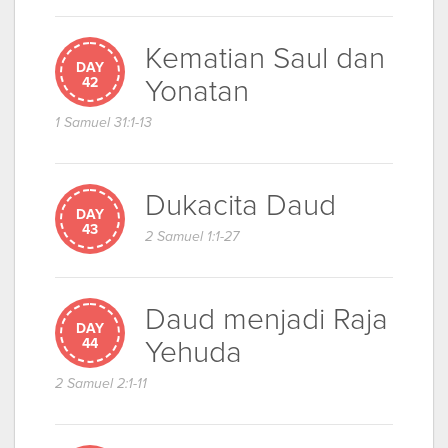
Kematian Saul dan
DAY
Yonatan
42
1 Samuel 31:1-13
Dukacita Daud
DAY
43
2 Samuel 1:1-27
Daud menjadi Raja
DAY
Yehuda
44
2 Samuel 2:1-11