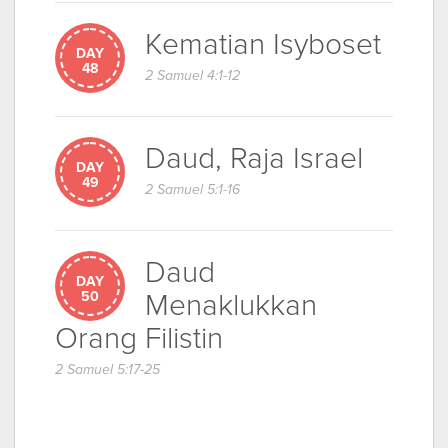
Kematian Isyboset
DAY
48
2 Samuel 4:1-12
Daud, Raja Israel
DAY
49
2 Samuel 5:1-16
Daud
DAY
Menaklukkan
50
Orang Filistin
2 Samuel 5:17-25