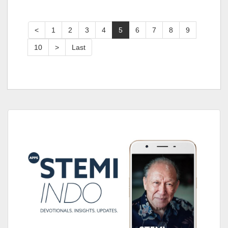
<
1
2
3
4
5
6
7
8
9
10
>
Last