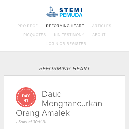
PRO REGE
REFORMING HEART
ARTICLES
PICQUOTES
KIN TESTIMONY
ABOUT
LOGIN OR REGISTER
REFORMING HEART
Daud
DAY
41
Menghancurkan
Orang Amalek
1 Samuel 30:11-31