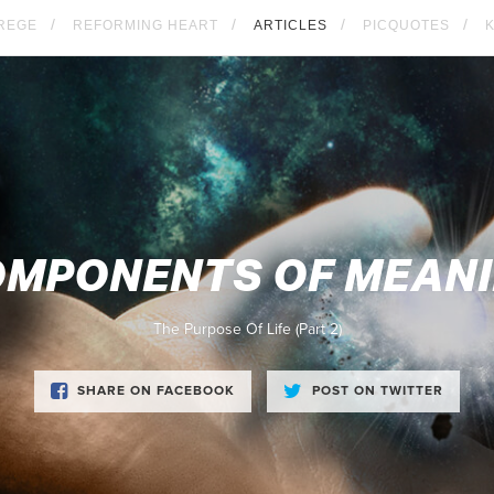
REGE
REFORMING HEART
ARTICLES
PICQUOTES
MPONENTS OF MEAN
The Purpose Of Life (Part 2)
SHARE ON FACEBOOK
POST ON TWITTER