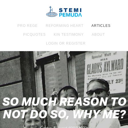
PRO REGE
REFORMING HEART
ARTICLES
PICQUOTES
KIN TESTIMONY
ABOUT
LOGIN OR REGISTER
SO MUCH REASON TO
NOT DO SO, WHY ME?