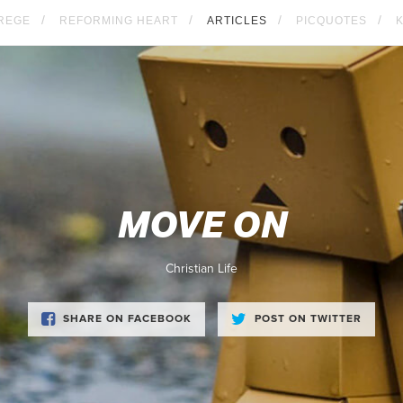
REGE
REFORMING HEART
ARTICLES
PICQUOTES
MOVE ON
Christian Life
SHARE ON FACEBOOK
POST ON TWITTER