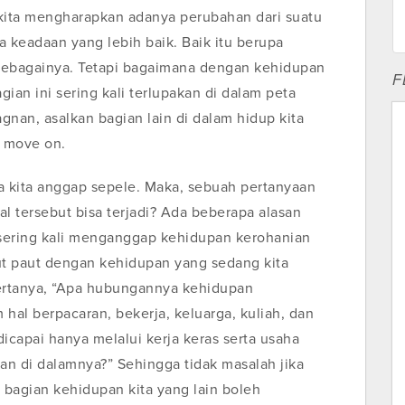
 kita mengharapkan adanya perubahan dari suatu
keadaan yang lebih baik. Baik itu berupa
sebagainya. Tetapi bagaimana dengan kehidupan
F
gian ini sering kali terlupakan di dalam peta
nan, asalkan bagian lain di dalam hidup kita
l move on.
sa kita anggap sepele. Maka, sebuah pertanyaan
l tersebut bisa terjadi? Ada beberapa alasan
 sering kali menganggap kehidupan kerohanian
kut paut dengan kehidupan yang sedang kita
 bertanya, “Apa hubungannya kehidupan
hal berpacaran, bekerja, keluarga, kuliah, dan
dicapai hanya melalui kerja keras serta usaha
an di dalamnya?” Sehingga tidak masalah jika
 bagian kehidupan kita yang lain boleh