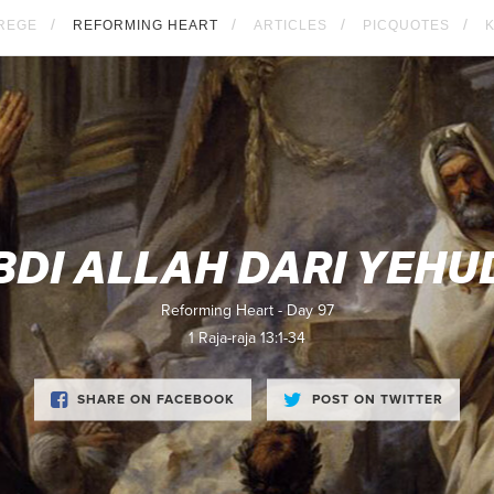
REGE
REFORMING HEART
ARTICLES
PICQUOTES
BDI ALLAH DARI YEHU
Reforming Heart - Day 97
1 Raja-raja 13:1-34
SHARE ON FACEBOOK
POST ON TWITTER