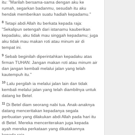
itu: "Marilah bersama-sama dengan aku ke
rumah, segarkan badanmu, sesudah itu aku
hendak memberikan suatu hadiah kepadamu."
8
Tetapi abdi Allah itu berkata kepada raja:
"Sekalipun setengah dari istanamu kauberikan
kepadaku, aku tidak mau singgah kepadamu; juga
aku tidak mau makan roti atau minum air di
tempat ini.
9
Sebab beginilah diperintahkan kepadaku atas
firman TUHAN: Jangan makan roti atau minum air
dan jangan kembali melalui jalan yang telah
kautempuh itu."
10
Lalu pergilah ia melalui jalan lain dan tidak
kembali melalui jalan yang telah diambilnya untuk
datang ke Betel.
11
Di Betel diam seorang nabi tua. Anak-anaknya
datang menceritakan kepadanya segala
perbuatan yang dilakukan abdi Allah pada hari itu
di Betel. Mereka menceriterakan juga kepada
ayah mereka perkataan yang dikatakannya
kepada raja.