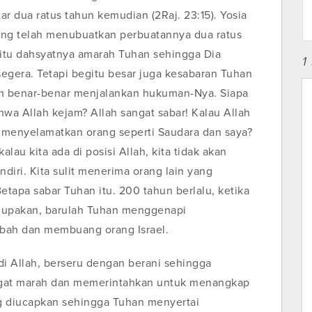
r dua ratus tahun kemudian (2Raj. 23:15). Yosia
ng telah menubuatkan perbuatannya dua ratus
gitu dahsyatnya amarah Tuhan sehingga Dia
1
era. Tetapi begitu besar juga kesabaran Tuhan
m benar-benar menjalankan hukuman-Nya. Siapa
wa Allah kejam? Allah sangat sabar! Kalau Allah
 menyelamatkan orang seperti Saudara dan saya?
alau kita ada di posisi Allah, kita tidak akan
diri. Kita sulit menerima orang lain yang
etapa sabar Tuhan itu. 200 tahun berlalu, ketika
dilupakan, barulah Tuhan menggenapi
ah dan membuang orang Israel.
di Allah, berseru dengan berani sehingga
gat marah dan memerintahkan untuk menangkap
ng diucapkan sehingga Tuhan menyertai