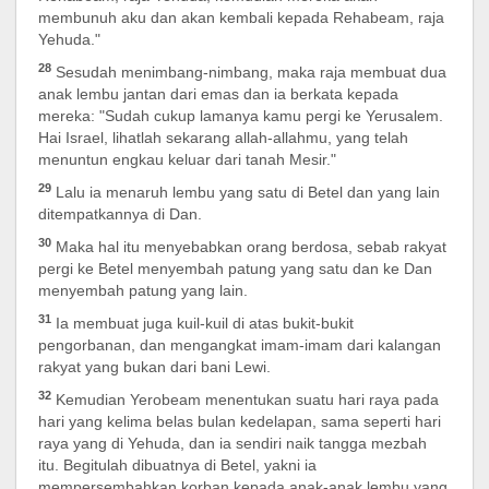
membunuh aku dan akan kembali kepada Rehabeam, raja
Yehuda."
28
Sesudah menimbang-nimbang, maka raja membuat dua
anak lembu jantan dari emas dan ia berkata kepada
mereka: "Sudah cukup lamanya kamu pergi ke Yerusalem.
Hai Israel, lihatlah sekarang allah-allahmu, yang telah
menuntun engkau keluar dari tanah Mesir."
29
Lalu ia menaruh lembu yang satu di Betel dan yang lain
ditempatkannya di Dan.
30
Maka hal itu menyebabkan orang berdosa, sebab rakyat
pergi ke Betel menyembah patung yang satu dan ke Dan
menyembah patung yang lain.
31
Ia membuat juga kuil-kuil di atas bukit-bukit
pengorbanan, dan mengangkat imam-imam dari kalangan
rakyat yang bukan dari bani Lewi.
32
Kemudian Yerobeam menentukan suatu hari raya pada
hari yang kelima belas bulan kedelapan, sama seperti hari
raya yang di Yehuda, dan ia sendiri naik tangga mezbah
itu. Begitulah dibuatnya di Betel, yakni ia
mempersembahkan korban kepada anak-anak lembu yang