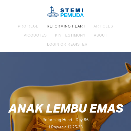
PRO REGE
REFORMING HEART
ARTICLES
PICQUOTES
KIN TESTIMONY
ABOUT
LOGIN OR REGISTER
ANAK LEMBU EMAS
Reforming Heart - Day 96
1 Raja-raja 12:25-33