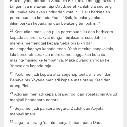
Efraim, yang bernama Seba bin Bikri, telah menggerakkan
tangannya melawan raja Daud; serahkanlah dia seorang
diri, maka aku akan undur dari kota ini." Lalu berkatalah
perempuan itu kepada Yoab: "Baik, kepalanya akan
dilemparkan kepadamu dari belakang tembok ini."
22
Kemudian masuklah pula perempuan itu dan berbicara
kepada seluruh rakyat dengan bijaksana; sesudah itu
mereka memenggal kepala Seba bin Bikri dan
melemparkannya kepada Yoab. Yoab meniup sangkakala,
lalu berserak-seraklah mereka meninggalkan kota itu,
masing-masing ke tempatnya. Maka pulanglah Yoab ke
Yerusalem kepada raja.
23
Yoab menjadi kepala atas segenap tentara Israel, dan
Benaya bin Yoyada menjadi kepala atas orang Kreti dan
orang Pleti.
24
Adoram menjadi kepala orang rodi dan Yosafat bin Ahilud
menjadi bendahara negara.
25
Seya menjadi panitera negara; Zadok dan Abyatar
menjadi imam.
26
Juga Ira, orang Yair itu menjadi imam pada Daud.