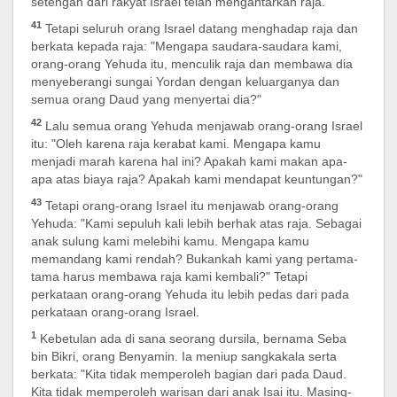
setengah dari rakyat Israel telah mengantarkan raja.
41
Tetapi seluruh orang Israel datang menghadap raja dan
berkata kepada raja: "Mengapa saudara-saudara kami,
orang-orang Yehuda itu, menculik raja dan membawa dia
menyeberangi sungai Yordan dengan keluarganya dan
semua orang Daud yang menyertai dia?"
42
Lalu semua orang Yehuda menjawab orang-orang Israel
itu: "Oleh karena raja kerabat kami. Mengapa kamu
menjadi marah karena hal ini? Apakah kami makan apa-
apa atas biaya raja? Apakah kami mendapat keuntungan?"
43
Tetapi orang-orang Israel itu menjawab orang-orang
Yehuda: "Kami sepuluh kali lebih berhak atas raja. Sebagai
anak sulung kami melebihi kamu. Mengapa kamu
memandang kami rendah? Bukankah kami yang pertama-
tama harus membawa raja kami kembali?" Tetapi
perkataan orang-orang Yehuda itu lebih pedas dari pada
perkataan orang-orang Israel.
1
Kebetulan ada di sana seorang dursila, bernama Seba
bin Bikri, orang Benyamin. Ia meniup sangkakala serta
berkata: "Kita tidak memperoleh bagian dari pada Daud.
Kita tidak memperoleh warisan dari anak Isai itu. Masing-