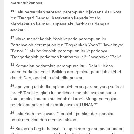
meruntuhkannya.
16
Lalu berserulah seorang perempuan bijaksana dari kota
itu: "Dengar! Dengar! Katakanlah kepada Yoab:
Mendekatlah ke mari, supaya aku berbicara dengan
engkau."
17
Maka mendekatlah Yoab kepada perempuan itu.
Bertanyalah perempuan itu: "Engkaukah Yoab?" Jawabnya:
"Benar!" Lalu berkatalah perempuan itu kepadanya:
"Dengarkanlah perkataan hambamu ini!" Jawabnya: "Baik!"
18
Kemudian berkatalah perempuan itu: "Dahulu biasa
orang berkata begini: Baiklah orang minta petunjuk di Abel
dan di Dan, apakah sudah dihapuskan
19
apa yang telah ditetapkan oleh orang-orang yang setia di
Israel! Tetapi engkau ini berikhtiar membinasakan suatu
kota, apalagi suatu kota induk di Israel. Mengapa engkau
hendak menelan habis milik pusaka TUHAN?"
20
Lalu Yoab menjawab: "Jauhlah, jauhlah dari padaku
untuk menelan dan memusnahkan!
21
Bukanlah begitu halnya. Tetapi seorang dari pegunungan