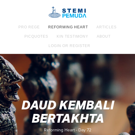
PRO REGE
REFORMING HEART
ARTICLES
PICQUOTES
KIN TESTIMONY
ABOUT
LOGIN OR REGISTER
DAUD KEMBALI
BERTAKHTA
Reforming Heart - Day 72