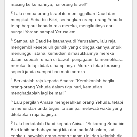
masing ke kemahnya, hai orang Israel!"
2
Lalu semua orang Israel itu meninggalkan Daud dan
mengikuti Seba bin Bikri, sedangkan orang-orang Yehuda
tetap berpaut kepada raja mereka, mengikutinya dari
sungai Yordan sampai Yerusalem.
3
Sampailah Daud ke istananya di Yerusalem, lalu raja
mengambil kesepuluh gundik yang ditinggalkannya untuk
menunggui istana, kemudian dimasukkannya mereka
dalam sebuah rumah di bawah penjagaan. Ia memelihara
mereka, tetapi tidak dihampirinya. Mereka tetap terasing
seperti janda sampai hari mati mereka.
4
Berkatalah raja kepada Amasa: "Kerahkanlah bagiku
orang-orang Yehuda dalam tiga hari, kemudian
menghadaplah lagi ke mari!"
5
Lalu pergilah Amasa mengerahkan orang Yehuda, tetapi
ia menunda-nunda tugas itu sampai melewati waktu yang
ditetapkan raja baginya.
6
Lalu berkatalah Daud kepada Abisai: "Sekarang Seba bin
Bikri lebih berbahaya bagi kita dari pada Absalom; jadi
engkau, bawalah orang-orang tuanmu ini dan kejarlah dia,