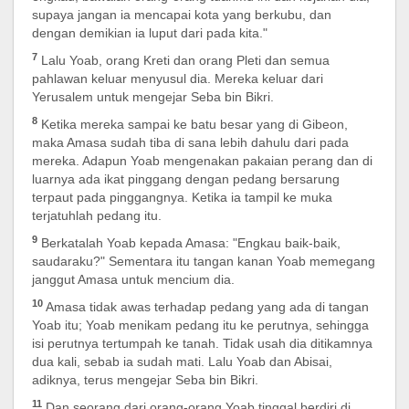
supaya jangan ia mencapai kota yang berkubu, dan
dengan demikian ia luput dari pada kita."
7
Lalu Yoab, orang Kreti dan orang Pleti dan semua
pahlawan keluar menyusul dia. Mereka keluar dari
Yerusalem untuk mengejar Seba bin Bikri.
8
Ketika mereka sampai ke batu besar yang di Gibeon,
maka Amasa sudah tiba di sana lebih dahulu dari pada
mereka. Adapun Yoab mengenakan pakaian perang dan di
luarnya ada ikat pinggang dengan pedang bersarung
terpaut pada pinggangnya. Ketika ia tampil ke muka
terjatuhlah pedang itu.
9
Berkatalah Yoab kepada Amasa: "Engkau baik-baik,
saudaraku?" Sementara itu tangan kanan Yoab memegang
janggut Amasa untuk mencium dia.
10
Amasa tidak awas terhadap pedang yang ada di tangan
Yoab itu; Yoab menikam pedang itu ke perutnya, sehingga
isi perutnya tertumpah ke tanah. Tidak usah dia ditikamnya
dua kali, sebab ia sudah mati. Lalu Yoab dan Abisai,
adiknya, terus mengejar Seba bin Bikri.
11
Dan seorang dari orang-orang Yoab tinggal berdiri di