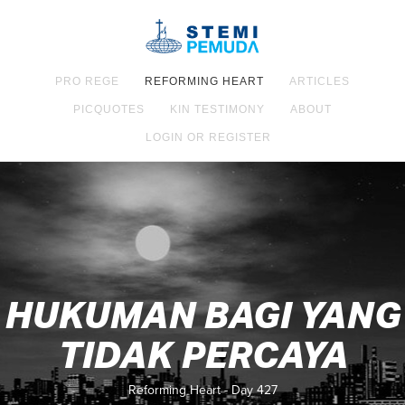
PRO REGE
REFORMING HEART
ARTICLES
PICQUOTES
KIN TESTIMONY
ABOUT
LOGIN OR REGISTER
HUKUMAN BAGI YANG
TIDAK PERCAYA
Reforming Heart - Day 427