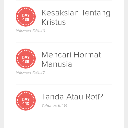
Kesaksian Tentang
DAY
Kristus
438
Yohanes 5:31-40
Mencari Hormat
DAY
Manusia
439
Yohanes 5:41-47
Tanda Atau Roti?
DAY
440
Yohanes 6:1-14