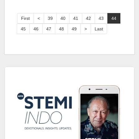
First
<
39
40
41
42
43
44
45
46
47
48
49
>
Last