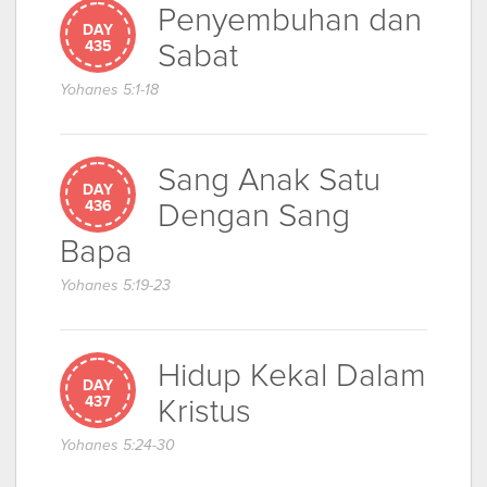
Penyembuhan dan
DAY
Sabat
435
Yohanes 5:1-18
Sang Anak Satu
DAY
Dengan Sang
436
Bapa
Yohanes 5:19-23
Hidup Kekal Dalam
DAY
Kristus
437
Yohanes 5:24-30