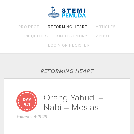
PRO REGE
REFORMING HEART
ARTICLES
PICQUOTES
KIN TESTIMONY
ABOUT
LOGIN OR REGISTER
REFORMING HEART
Orang Yahudi –
DAY
431
Nabi – Mesias
Yohanes 4:16-26