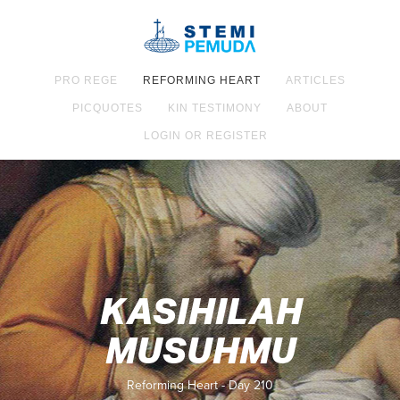
PRO REGE
REFORMING HEART
ARTICLES
PICQUOTES
KIN TESTIMONY
ABOUT
LOGIN OR REGISTER
KASIHILAH
MUSUHMU
Reforming Heart - Day 210