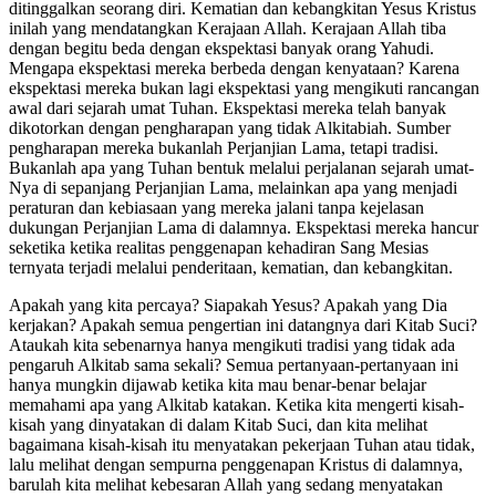
ditinggalkan seorang diri. Kematian dan kebangkitan Yesus Kristus
inilah yang mendatangkan Kerajaan Allah. Kerajaan Allah tiba
dengan begitu beda dengan ekspektasi banyak orang Yahudi.
Mengapa ekspektasi mereka berbeda dengan kenyataan? Karena
ekspektasi mereka bukan lagi ekspektasi yang mengikuti rancangan
awal dari sejarah umat Tuhan. Ekspektasi mereka telah banyak
dikotorkan dengan pengharapan yang tidak Alkitabiah. Sumber
pengharapan mereka bukanlah Perjanjian Lama, tetapi tradisi.
Bukanlah apa yang Tuhan bentuk melalui perjalanan sejarah umat-
Nya di sepanjang Perjanjian Lama, melainkan apa yang menjadi
peraturan dan kebiasaan yang mereka jalani tanpa kejelasan
dukungan Perjanjian Lama di dalamnya. Ekspektasi mereka hancur
seketika ketika realitas penggenapan kehadiran Sang Mesias
ternyata terjadi melalui penderitaan, kematian, dan kebangkitan.
Apakah yang kita percaya? Siapakah Yesus? Apakah yang Dia
kerjakan? Apakah semua pengertian ini datangnya dari Kitab Suci?
Ataukah kita sebenarnya hanya mengikuti tradisi yang tidak ada
pengaruh Alkitab sama sekali? Semua pertanyaan-pertanyaan ini
hanya mungkin dijawab ketika kita mau benar-benar belajar
memahami apa yang Alkitab katakan. Ketika kita mengerti kisah-
kisah yang dinyatakan di dalam Kitab Suci, dan kita melihat
bagaimana kisah-kisah itu menyatakan pekerjaan Tuhan atau tidak,
lalu melihat dengan sempurna penggenapan Kristus di dalamnya,
barulah kita melihat kebesaran Allah yang sedang menyatakan