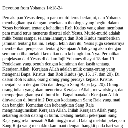
Devotion from Yohanes 14:18-24
Percakapan Yesus dengan para murid terus berlanjut, dan Yohanes
membagikannya dengan penekanan theologis yang begitu dalam.
Yesus berbicara tentang kehadiran Roh Kudus yang akan membuat
para murid terus menerus disertai oleh Yesus. Murid-murid adalah
milik Yesus sampai selama-lamanya dan Roh Kudus memberikan
jaminan tentang hal ini. Tetapi, lebih dari itu, Yesus juga sebenarnya
memberikan penjelasan tentang Kerajaan Allah yang akan dengan
sempurna tiba melalui kematian dan kebangkitan-Nya. Perhatikan
penjelasan dari Yesus di dalam Injil Yohanes di ayat 18 dan 19.
Penjelasan yang penuh dengan keintiman dan kasih tentang
Kerajaan Allah. Kerajaan Allah adalah milik orang-orang yang
mengenal Bapa, Kristus, dan Roh Kudus (ay. 15, 17, dan 20). Di
dalam Roh Kudus, orang-orang yang percaya kepada Kristus
menjadi satu dengan Dia dan dengan Sang Bapa (ay. 20). Orang-
orang inilah yang akan menerima Kerajaan Allah, mewarisinya, dan
memperjuangkannya di bumi ini. Bagaimanakah Kerajaan Allah
dinyatakan di bumi ini? Dengan kedatangan Sang Raja yang mati
dan bangkit. Kematian dan kebangkitan Sang Raja
menginaugurasikan Kerajaan Allah. Inilah Kerajaan Allah yang
sekarang sudah datang di bumi. Datang melalui pekerjaan Sang
Raja yang rela menaati Allah hingga mati. Datang melalui pekerjaan
Sang Raja yang menaklukkan maut dengan bangkit pada hari yang