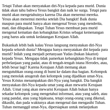
Tetapi Tuhan akan menyatakan diri-Nya kepada para murid. Dunia
tidak akan tahu bahwa Yesus bangkit dan naik ke surga. Tetapi para
murid akan mengetahuinya karena Dia akan menemui mereka.
Yesus akan menemui mereka setelah Dia bangkit! Baik dunia
maupun para murid hanya akan mengenal Yesus yang menderita,
mati, dan dilupakan. Tetapi Tuhan Yesus membuat para murid
mengenal kematian dan kebangkitan Kristus sebagai kemenangan
yang harus ada untuk kedatangan Kerajaan Allah.
Bukankah lebih baik kalau Yesus langsung menyatakan diri-Nya
kepada seluruh dunia? Mengapa hanya menyatakan diri kepada para
murid? Inilah yang menjadi pertanyaan Yudas (bukan Iskariot)
kepada Yesus. Mengapa tidak pamerkan kebangkitan-Nya di tempat
perbelanjaan yang padat, atau di tengah-tengah istana Herodes, atau,
lebih besar lagi? Karena Kerajaan Allah memang akan
mengutubkan orang-orang di bumi ke dalam dua bagian. Kelompok
yang menolak anugerah dan kelompok yang dijadikan umat-Nya.
Yesus Kristus menampakkan diri-Nya yang bangkit. Dia bangkit
menyatakan diri-Nya kepada umat yang akan mewarisi Kerajaan
Allah. Umat yang akan mewarisi Kerajaan Allah bukan hanya
sekadar kelompok yang mengetahui informasi, atau yang saleh, atau
yang pandai, atau yang bijaksana, tetapi orang-orang yang dikenal,
dikasihi, dan pada waktunya akan mengenal dan mengasihi Tuhan.
Tuhan memanggil umat-Nya, dipersiapkan untuk melanjutkan