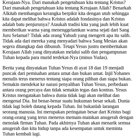
Kerajaan-Nya. Dari manakah pengetahuan kita tentang Kristus?
Dari manakah pengetahuan kita tentang Kerajaan Allah? Benarkah
Alkitab membangun kerangka berpikir kita dengan utuh sehingga
kita dapat melihat bahwa Kristus adalah fondasinya dan Kristus
adalah batu penjurunya? Ataukah tradisi kita yang jauh lebih kuat
memberikan warna yang menenggelamkan warna sejati dari Sang
Juru Selamat? Tidak ada orang Yahudi yang mengerti apa itu salib.
Tidak ada dari mereka yang menyadari bahwa Sang Mesias akan
segera ditangkap dan dibunuh. Tetapi Yesus justru memberitakan
Kerajaan Allah yang dinyatakan melalui salib dan pengampunan
Tuhan kepada para murid terdekat-Nya (minus Yudas).
Berita yang dinyatakan Tuhan Yesus di ayat 18 dan 19 menjadi
puncak dari pemisahan antara umat dan bukan umat. Injil Yohanes
menulis terus menerus tentang siapa orang pilihan dan siapa bukan.
Semakin mendekat ke narasi penyaliban Tuhan Yesus, perbedaan
antara orang percaya dan tidak semakin tegas dan kontras. Yesus
Kristus mengatakan bahwa dunia tidak lagi akan melihat dan
mengenal Dia. Ini benar-benar suatu hukuman besar sekali. Dunia
tidak lagi boleh datang kepada Tuhan. Ini bukanlah larangan
seorang manusia. Ini merupakan peringatan besar dari Kristus bagi
orang-orang yang terus menerus memain-mainkan anugerah dengan
menolak firman Tuhan. Pada akhirnya Tuhan akan menarik semua
anugerah dan kita hidup tanpa ada kesempatan untuk meminta
Tuhan kembali lagi.