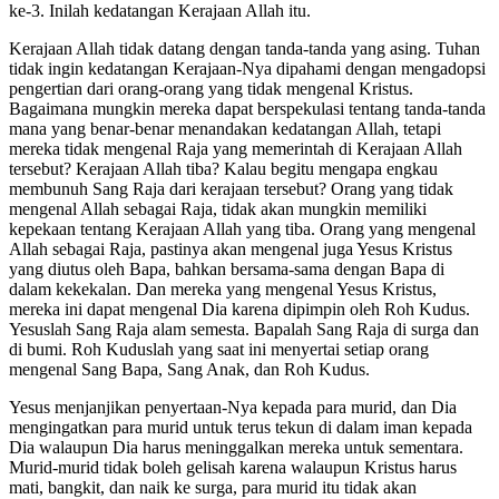
ke-3. Inilah kedatangan Kerajaan Allah itu.
Kerajaan Allah tidak datang dengan tanda-tanda yang asing. Tuhan
tidak ingin kedatangan Kerajaan-Nya dipahami dengan mengadopsi
pengertian dari orang-orang yang tidak mengenal Kristus.
Bagaimana mungkin mereka dapat berspekulasi tentang tanda-tanda
mana yang benar-benar menandakan kedatangan Allah, tetapi
mereka tidak mengenal Raja yang memerintah di Kerajaan Allah
tersebut? Kerajaan Allah tiba? Kalau begitu mengapa engkau
membunuh Sang Raja dari kerajaan tersebut? Orang yang tidak
mengenal Allah sebagai Raja, tidak akan mungkin memiliki
kepekaan tentang Kerajaan Allah yang tiba. Orang yang mengenal
Allah sebagai Raja, pastinya akan mengenal juga Yesus Kristus
yang diutus oleh Bapa, bahkan bersama-sama dengan Bapa di
dalam kekekalan. Dan mereka yang mengenal Yesus Kristus,
mereka ini dapat mengenal Dia karena dipimpin oleh Roh Kudus.
Yesuslah Sang Raja alam semesta. Bapalah Sang Raja di surga dan
di bumi. Roh Kuduslah yang saat ini menyertai setiap orang
mengenal Sang Bapa, Sang Anak, dan Roh Kudus.
Yesus menjanjikan penyertaan-Nya kepada para murid, dan Dia
mengingatkan para murid untuk terus tekun di dalam iman kepada
Dia walaupun Dia harus meninggalkan mereka untuk sementara.
Murid-murid tidak boleh gelisah karena walaupun Kristus harus
mati, bangkit, dan naik ke surga, para murid itu tidak akan