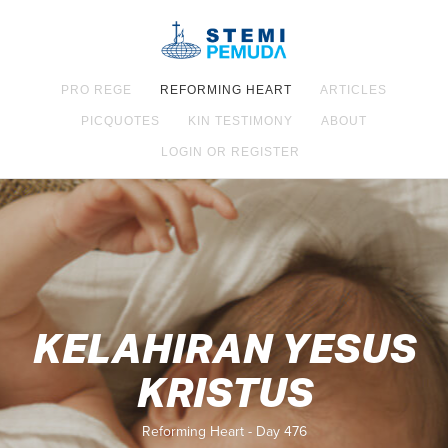
PRO REGE
REFORMING HEART
ARTICLES
PICQUOTES
KIN TESTIMONY
ABOUT
LOGIN OR REGISTER
KELAHIRAN YESUS
KRISTUS
Reforming Heart - Day 476