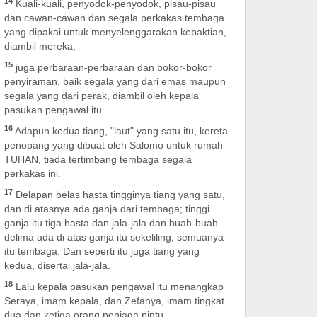
14
Kuali-kuali, penyodok-penyodok, pisau-pisau
dan cawan-cawan dan segala perkakas tembaga
yang dipakai untuk menyelenggarakan kebaktian,
diambil mereka,
15
juga perbaraan-perbaraan dan bokor-bokor
penyiraman, baik segala yang dari emas maupun
segala yang dari perak, diambil oleh kepala
pasukan pengawal itu.
16
Adapun kedua tiang, "laut" yang satu itu, kereta
penopang yang dibuat oleh Salomo untuk rumah
TUHAN, tiada tertimbang tembaga segala
perkakas ini.
17
Delapan belas hasta tingginya tiang yang satu,
dan di atasnya ada ganja dari tembaga; tinggi
ganja itu tiga hasta dan jala-jala dan buah-buah
delima ada di atas ganja itu sekeliling, semuanya
itu tembaga. Dan seperti itu juga tiang yang
kedua, disertai jala-jala.
18
Lalu kepala pasukan pengawal itu menangkap
Seraya, imam kepala, dan Zefanya, imam tingkat
dua dan ketiga orang penjaga pintu.