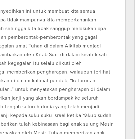
nyedihkan ini untuk membuat kita semua
tapa tidak mampunya kita mempertahankan
mah sehingga kita tidak sanggup melakukan apa
yalah pemberontak-pemberontak yang gagal
agalan umat Tuhan di dalam Alkitab menjadi
gambarkan oleh Kitab Suci di dalam kisah-kisah
ah kegagalan itu selalu diikuti oleh
agal memberikan pengharapan, walaupun terlihat
akan di dalam kalimat pendek, “keturunan
lar…” untuk menyatakan pengharapan di dalam
ikan janji yang akan berdampak ke seluruh
-tengah seluruh dunia yang telah menjadi
nji kepada suku-suku Israel ketika Yakub sudah
berikan tulah kebinasaan bagi anak sulung Mesir
dibebaskan oleh Mesir. Tuhan memberikan anak