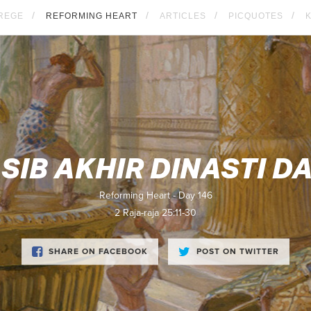
REGE
REFORMING HEART
ARTICLES
PICQUOTES
SIB AKHIR DINASTI D
Reforming Heart - Day 146
2 Raja-raja 25:11-30
SHARE ON FACEBOOK
POST ON TWITTER