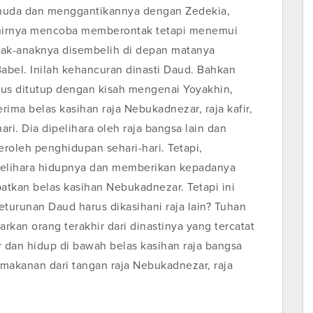
ehuda dan menggantikannya dengan Zedekia,
akhirnya mencoba memberontak tetapi menemui
nak-anaknya disembelih di depan matanya
bel. Inilah kehancuran dinasti Daud. Bahkan
rus ditutup dengan kisah mengenai Yoyakhin,
ima belas kasihan raja Nebukadnezar, raja kafir,
i. Dia dipelihara oleh raja bangsa lain dan
oleh penghidupan sehari-hari. Tetapi,
elihara hidupnya dan memberikan kepadanya
tkan belas kasihan Nebukadnezar. Tetapi ini
eturunan Daud harus dikasihani raja lain? Tuhan
an orang terakhir dari dinastinya yang tercatat
ir dan hidup di bawah belas kasihan raja bangsa
makanan dari tangan raja Nebukadnezar, raja