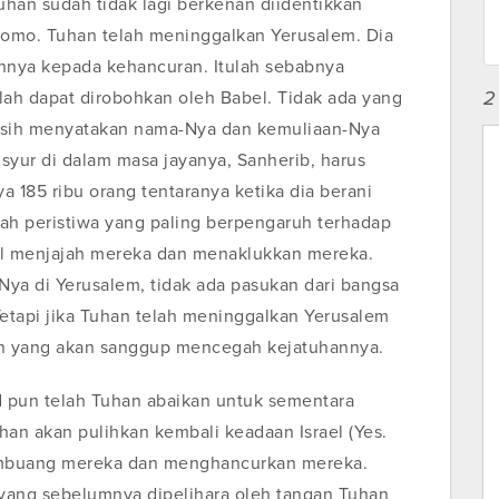
han sudah tidak lagi berkenan diidentikkan
lomo. Tuhan telah meninggalkan Yerusalem. Dia
nnya kepada kehancuran. Itulah sebabnya
2
lah dapat dirobohkan oleh Babel. Tidak ada yang
masih menyatakan nama-Nya dan kemuliaan-Nya
Asyur di dalam masa jayanya, Sanherib, harus
 185 ribu orang tentaranya ketika dia berani
ah peristiwa yang paling berpengaruh terhadap
l menjajah mereka dan menaklukkan mereka.
ya di Yerusalem, tidak ada pasukan dari bangsa
tapi jika Tuhan telah meninggalkan Yerusalem
un yang akan sanggup mencegah kejatuhannya.
d pun telah Tuhan abaikan untuk sementara
han akan pulihkan kembali keadaan Israel (Yes.
membuang mereka dan menghancurkan mereka.
yang sebelumnya dipelihara oleh tangan Tuhan