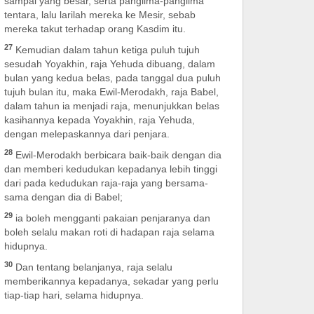
sampai yang besar, serta panglima-panglima
tentara, lalu larilah mereka ke Mesir, sebab
mereka takut terhadap orang Kasdim itu.
27
Kemudian dalam tahun ketiga puluh tujuh
sesudah Yoyakhin, raja Yehuda dibuang, dalam
bulan yang kedua belas, pada tanggal dua puluh
tujuh bulan itu, maka Ewil-Merodakh, raja Babel,
dalam tahun ia menjadi raja, menunjukkan belas
kasihannya kepada Yoyakhin, raja Yehuda,
dengan melepaskannya dari penjara.
28
Ewil-Merodakh berbicara baik-baik dengan dia
dan memberi kedudukan kepadanya lebih tinggi
dari pada kedudukan raja-raja yang bersama-
sama dengan dia di Babel;
29
ia boleh mengganti pakaian penjaranya dan
boleh selalu makan roti di hadapan raja selama
hidupnya.
30
Dan tentang belanjanya, raja selalu
memberikannya kepadanya, sekadar yang perlu
tiap-tiap hari, selama hidupnya.