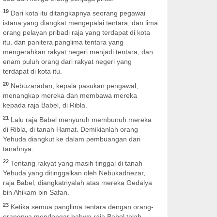
19
Dari kota itu ditangkapnya seorang pegawai
istana yang diangkat mengepalai tentara, dan lima
orang pelayan pribadi raja yang terdapat di kota
itu, dan panitera panglima tentara yang
mengerahkan rakyat negeri menjadi tentara, dan
enam puluh orang dari rakyat negeri yang
terdapat di kota itu.
20
Nebuzaradan, kepala pasukan pengawal,
menangkap mereka dan membawa mereka
kepada raja Babel, di Ribla.
21
Lalu raja Babel menyuruh membunuh mereka
di Ribla, di tanah Hamat. Demikianlah orang
Yehuda diangkut ke dalam pembuangan dari
tanahnya.
22
Tentang rakyat yang masih tinggal di tanah
Yehuda yang ditinggalkan oleh Nebukadnezar,
raja Babel, diangkatnyalah atas mereka Gedalya
bin Ahikam bin Safan.
23
Ketika semua panglima tentara dengan orang-
orangnya mendengar bahwa raja Babel telah