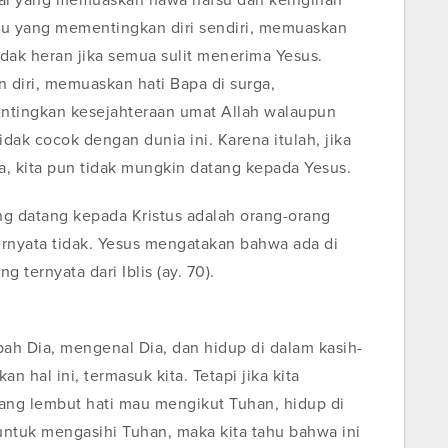
al yang memuaskan hawa nafsu dan keinginan
tu yang mementingkan diri sendiri, memuaskan
tidak heran jika semua sulit menerima Yesus.
 diri, memuaskan hati Bapa di surga,
tingkan kesejahteraan umat Allah walaupun
tidak cocok dengan dunia ini. Karena itulah, jika
, kita pun tidak mungkin datang kepada Yesus.
ang datang kepada Kristus adalah orang-orang
Ternyata tidak. Yesus mengatakan bahwa ada di
 ternyata dari Iblis (ay. 70).
ah Dia, mengenal Dia, dan hidup di dalam kasih-
n hal ini, termasuk kita. Tetapi jika kita
ang lembut hati mau mengikut Tuhan, hidup di
ntuk mengasihi Tuhan, maka kita tahu bahwa ini