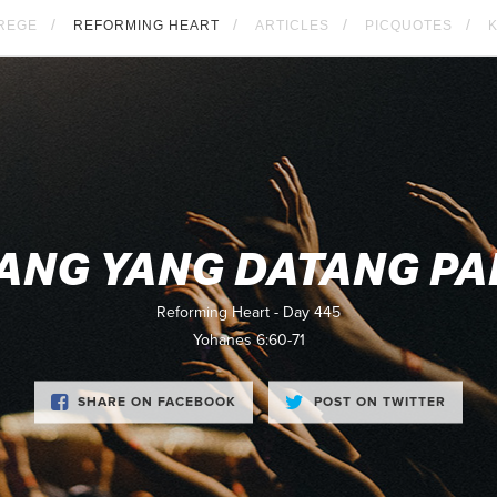
REGE
REFORMING HEART
ARTICLES
PICQUOTES
NG YANG DATANG PA
Reforming Heart - Day 445
Yohanes 6:60-71
SHARE ON FACEBOOK
POST ON TWITTER