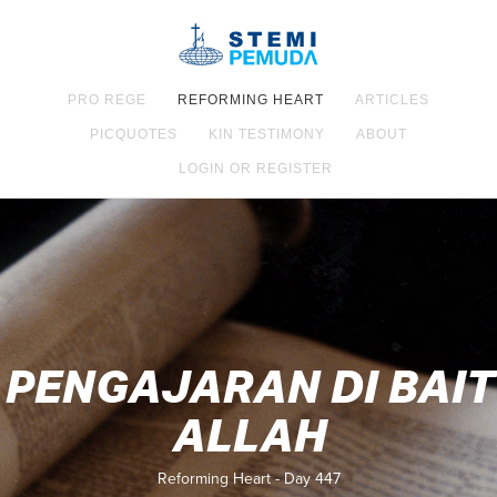
PRO REGE
REFORMING HEART
ARTICLES
PICQUOTES
KIN TESTIMONY
ABOUT
LOGIN OR REGISTER
PENGAJARAN DI BAIT
ALLAH
Reforming Heart - Day 447