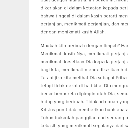
buat dengan manusia. Ini bukan menikma
dikerjakan di dalam ketaatan kepada per
bahwa tinggal di dalam kasih berarti me
perjanjian, menikmati perjanjian, dan me
dengan menikmati kasih Allah.
Maukah kita berbuah dengan limpah? Hanya
Menikmati kasih-Nya, menikmati perjanji
menikmati kesetiaan Dia kepada perjanj
bagi kita, menikmati mendedikasikan hidu
Tetapi jika kita melihat Dia sebagai Priba
tetapi tidak dekat di hati kita, Dia mengu
benar-benar rela dipimpin oleh Dia, sem
hidup yang berbuah. Tidak ada buah yang
Kristus pun tidak memberikan buah apa-a
Tuhan bukanlah panggilan dari seorang p
kekasih yang menikmati segalanya dari s