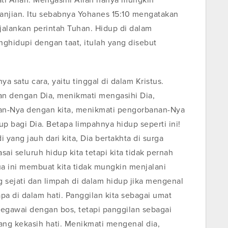
ti Allah. Mengasihi Allah hanya mungkin
janjian. Itu sebabnya Yohanes 15:10 mengatakan
njalankan perintah Tuhan. Hidup di dalam
nghidupi dengan taat, itulah yang disebut
 satu cara, yaitu tinggal di dalam Kristus.
an dengan Dia, menikmati mengasihi Dia,
ian-Nya dengan kita, menikmati pengorbanan-Nya
p bagi Dia. Betapa limpahnya hidup seperti ini!
di yang jauh dari kita, Dia bertakhta di surga
asai seluruh hidup kita tetapi kita tidak pernah
ua ini membuat kita tidak mungkin menjalani
 sejati dan limpah di dalam hidup jika mengenal
pa di dalam hati. Panggilan kita sebagai umat
egawai dengan bos, tetapi panggilan sebagai
ang kekasih hati. Menikmati mengenal dia,