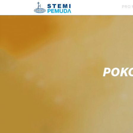
PRO 
POK