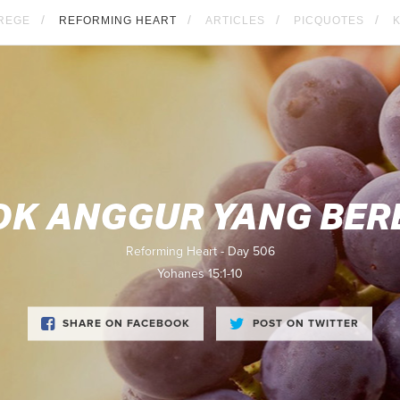
REGE
REFORMING HEART
ARTICLES
PICQUOTES
OK ANGGUR YANG BER
Reforming Heart - Day 506
Yohanes 15:1-10
SHARE ON FACEBOOK
POST ON TWITTER