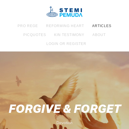
PRO REGE
REFORMING HEART
ARTICLES
PICQUOTES
KIN TESTIMONY
ABOUT
LOGIN OR REGISTER
FORGIVE & FORGET
Devotion