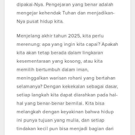
dipakai-Nya. Pengejaran yang benar adalah
mengejar kehendak Tuhan dan menjadikan-
Nya pusat hidup kita.
Menjelang akhir tahun 2025, kita perlu
merenung: apa yang ingin kita capai? Apakah
kita akan tetap berada dalam lingkaran
kesementaraan yang kosong, atau kita
memilih bertumbuh dalam iman,
meninggalkan warisan rohani yang bertahan
selamanya? Dengan kekekalan sebagai dasar,
setiap langkah kita dapat diarahkan pada hal-
hal yang benar-benar bernilai. Kita bisa
melangkah dengan keyakinan bahwa hidup
ini punya tujuan yang mulia, dan setiap
tindakan kecil pun bisa menjadi bagian dari