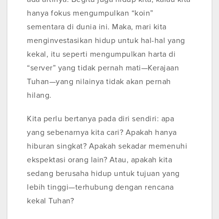
hanya fokus mengumpulkan “koin”
sementara di dunia ini. Maka, mari kita
menginvestasikan hidup untuk hal-hal yang
kekal, itu seperti mengumpulkan harta di
“server” yang tidak pernah mati—Kerajaan
Tuhan—yang nilainya tidak akan pernah
hilang.
Kita perlu bertanya pada diri sendiri: apa
yang sebenarnya kita cari? Apakah hanya
hiburan singkat? Apakah sekadar memenuhi
ekspektasi orang lain? Atau, apakah kita
sedang berusaha hidup untuk tujuan yang
lebih tinggi—terhubung dengan rencana
kekal Tuhan?