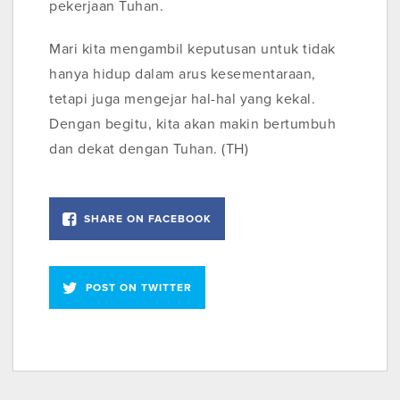
pekerjaan Tuhan.
Mari kita mengambil keputusan untuk tidak
hanya hidup dalam arus kesementaraan,
tetapi juga mengejar hal-hal yang kekal.
Dengan begitu, kita akan makin bertumbuh
dan dekat dengan Tuhan. (TH)
SHARE ON FACEBOOK
POST ON TWITTER