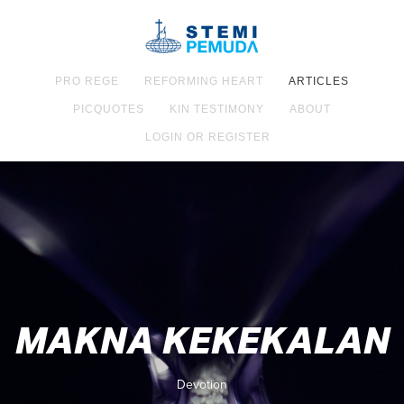
PRO REGE
REFORMING HEART
ARTICLES
PICQUOTES
KIN TESTIMONY
ABOUT
LOGIN OR REGISTER
MAKNA KEKEKALAN
Devotion