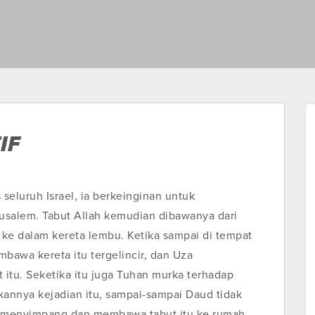
IF
 seluruh Israel, ia berkeinginan untuk
usalem. Tabut Allah kemudian dibawanya dari
ke dalam kereta lembu. Ketika sampai di tempat
awa kereta itu tergelincir, dan Uza
tu. Seketika itu juga Tuhan murka terhadap
nnya kejadian itu, sampai-sampai Daud tidak
an menyimpang dan membawa tabut itu ke rumah