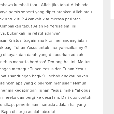
bawa kembali tabut Allah jika tabut Allah ada
ya persis seperti yang diperintahkan Allah atau
ok untuk itu? Akankah kita merasa perintah
 Kembalikan tabut Allah ke Yerusalem, ini
ya, bukankah ini relatif adanya?
busan Kristus, bagaimana kita memandang jalan
lak bagi Tuhan Yesus untuk menyelesaikannya?
g dikoyak dan darah yang dicucurkan adalah
nebus manusia berdosa? Tentang hal ini, Matius
dengan menegur Tuhan Yesus dan Tuhan Yesus
u batu sandungan bagi-Ku, sebab engkau bukan
elainkan apa yang dipikirkan manusia.” Namun,
menerima kedatangan Tuhan Yesus, maka Yakobus
mereka dan pergi ke desa lain. Dari dua contoh
bersikap: penerimaan manusia adalah hal yang
 Bapa di surga adalah absolut.