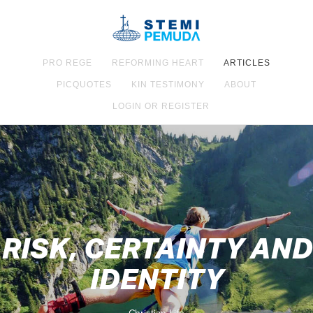
PRO REGE
REFORMING HEART
ARTICLES
PICQUOTES
KIN TESTIMONY
ABOUT
LOGIN OR REGISTER
RISK, CERTAINTY AND
IDENTITY