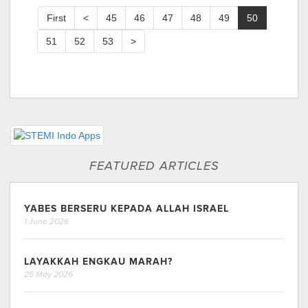
First
<
45
46
47
48
49
50
51
52
53
>
FEATURED ARTICLES
YABES BERSERU KEPADA ALLAH ISRAEL
1 June 2026
LAYAKKAH ENGKAU MARAH?
25 May 2026