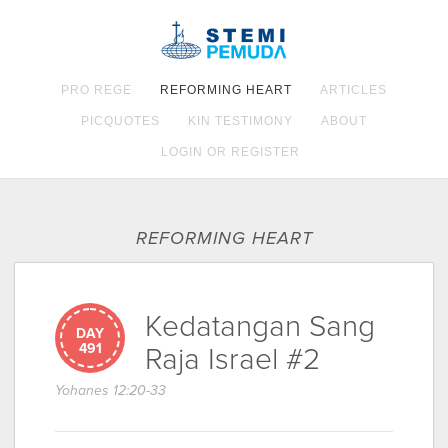
PRO REGE
REFORMING HEART
ARTICLES
PICQUOTES
KIN TESTIMONY
ABOUT
LOGIN OR REGISTER
REFORMING HEART
Kedatangan Sang
DAY
491
Raja Israel #2
Yohanes 12:20-33