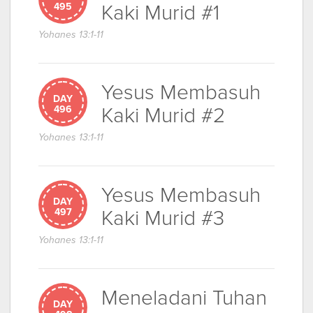
Kaki Murid #1
495
Yohanes 13:1-11
Yesus Membasuh
DAY
Kaki Murid #2
496
Yohanes 13:1-11
Yesus Membasuh
DAY
Kaki Murid #3
497
Yohanes 13:1-11
Meneladani Tuhan
DAY