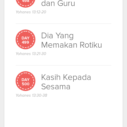
dan Guru
498
Yohanes 13:12-20
Dia Yang
DAY
Memakan Rotiku
499
Yohanes 13:21-30
Kasih Kepada
DAY
Sesama
500
Yohanes 13:30-38