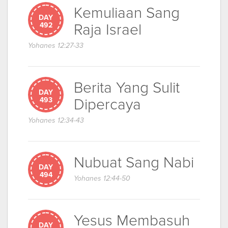
Kemuliaan Sang
DAY
Raja Israel
492
Yohanes 12:27-33
Berita Yang Sulit
DAY
Dipercaya
493
Yohanes 12:34-43
Nubuat Sang Nabi
DAY
494
Yohanes 12:44-50
Yesus Membasuh
DAY