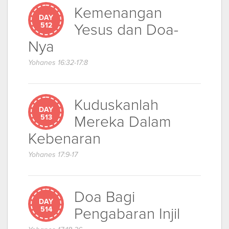
Kemenangan
DAY
Yesus dan Doa-
512
Nya
Yohanes 16:32-17:8
Kuduskanlah
DAY
Mereka Dalam
513
Kebenaran
Yohanes 17:9-17
Doa Bagi
DAY
Pengabaran Injil
514