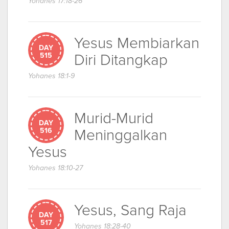
Yohanes 17:18-26
Yesus Membiarkan
DAY
Diri Ditangkap
515
Yohanes 18:1-9
Murid-Murid
DAY
Meninggalkan
516
Yesus
Yohanes 18:10-27
Yesus, Sang Raja
DAY
517
Yohanes 18:28-40