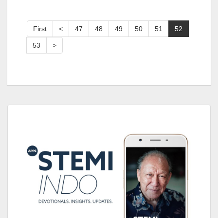
First
<
47
48
49
50
51
52
53
>