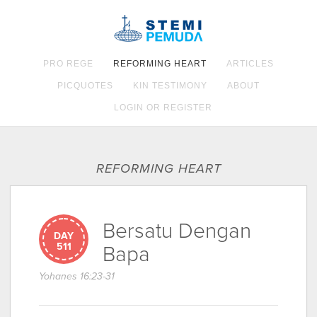
PRO REGE
REFORMING HEART
ARTICLES
PICQUOTES
KIN TESTIMONY
ABOUT
LOGIN OR REGISTER
REFORMING HEART
Bersatu Dengan
DAY
511
Bapa
Yohanes 16:23-31