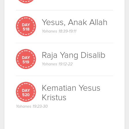
Yesus, Anak Allah
DAY
518
Yohanes 18:39-19:11
Raja Yang Disalib
DAY
519
Yohanes 19:12-22
Kematian Yesus
DAY
Kristus
520
Yohanes 19:23-30