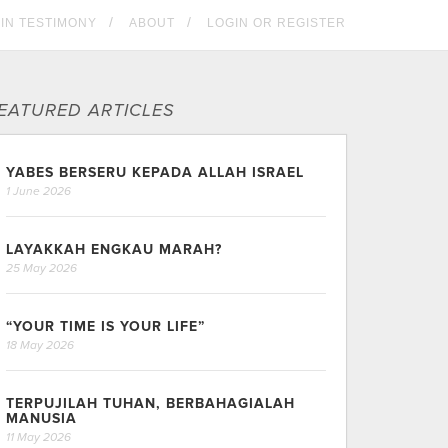
KIN TESTIMONY
ABOUT
LOGIN OR REGISTER
EATURED ARTICLES
YABES BERSERU KEPADA ALLAH ISRAEL
1 June 2026
LAYAKKAH ENGKAU MARAH?
25 May 2026
“YOUR TIME IS YOUR LIFE”
18 May 2026
TERPUJILAH TUHAN, BERBAHAGIALAH
MANUSIA
11 May 2026