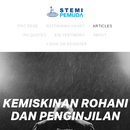
PRO REGE
REFORMING HEART
ARTICLES
PICQUOTES
KIN TESTIMONY
ABOUT
LOGIN OR REGISTER
KEMISKINAN ROHANI
DAN PENGINJILAN