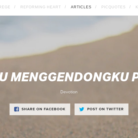
REGE
REFORMING HEART
ARTICLES
PICQUOTES
U MENGGENDONGKU 
Devotion
SHARE ON FACEBOOK
POST ON TWITTER