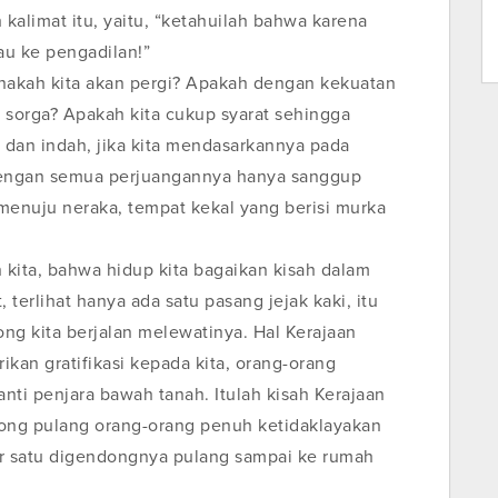
 kalimat itu, yaitu, “ketahuilah bahwa karena
au ke pengadilan!”
manakah kita akan pergi? Apakah dengan kekuatan
u sorga? Apakah kita cukup syarat sehingga
 dan indah, jika kita mendasarkannya pada
a dengan semua perjuangannya hanya sanggup
enuju neraka, tempat kekal yang berisi murka
kita, bahwa hidup kita bagaikan kisah dalam
t, terlihat hanya ada satu pasang jejak kaki, itu
ng kita berjalan melewatinya. Hal Kerajaan
kan gratifikasi kepada kita, orang-orang
nti penjara bawah tanah. Itulah kisah Kerajaan
ong pulang orang-orang penuh ketidaklayakan
er satu digendongnya pulang sampai ke rumah