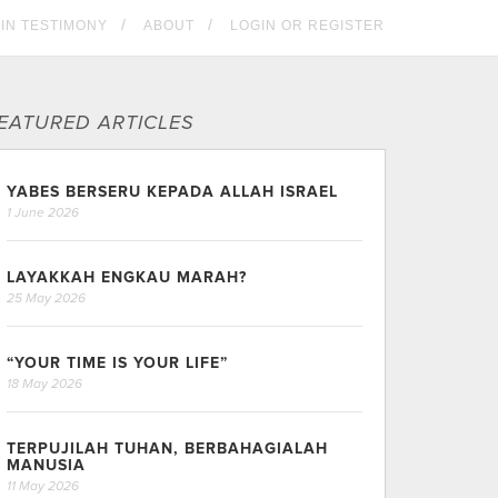
KIN TESTIMONY
ABOUT
LOGIN OR REGISTER
EATURED ARTICLES
YABES BERSERU KEPADA ALLAH ISRAEL
1 June 2026
LAYAKKAH ENGKAU MARAH?
25 May 2026
“YOUR TIME IS YOUR LIFE”
18 May 2026
TERPUJILAH TUHAN, BERBAHAGIALAH
MANUSIA
11 May 2026